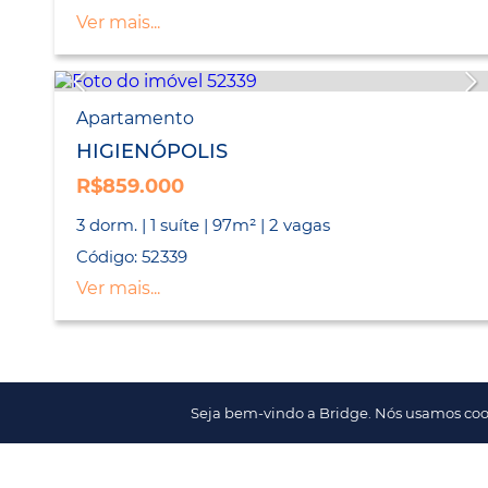
Ver mais...
Apartamento
HIGIENÓPOLIS
R$859.000
3 dorm. | 1 suíte | 97m² | 2 vagas
Código: 52339
Ver mais...
Seja bem-vindo a Bridge. Nós usamos coo