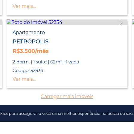
Ver mais...
Apartamento
PETRÓPOLIS
R$3.500/mês
2 dorm. | 1 suíte | 62m² | 1 vaga
Código: 52334
Ver mais...
Carregar mais imóveis
kies para assegurar a você uma melhor experiência na busca do seu