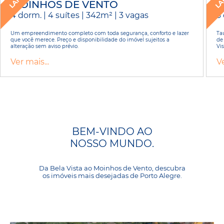
MOINHOS DE VENTO
B
4 dorm. | 4 suítes | 342m² | 3 vagas
3 
Um empreendimento completo com toda segurança, conforto e lazer
Ta
que você merece. Preço e disponibilidade do imóvel sujeitos a
de
alteração sem aviso prévio.
Vi
Ver mais...
Ve
BEM-VINDO AO
NOSSO MUNDO.
Da Bela Vista ao Moinhos de Vento, descubra
os imóveis mais desejadas de Porto Alegre.