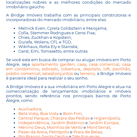
localizações nobres e as melhores condições do mercado
imobiliário gaúcho.
A Bridge Imóveis trabalha com as principais construtoras e
incorporadoras do mercado imobiliário, entre elas:
Melnick Even, Cyrela Goldsztein e Maiojama;
Colla, Stemmer Rodrigues e Censi Fisa;
Chies, Zuckhan e Kopstein;
Durafa, Wolens, CFL e TGD;
Wikihaus, Rotta Ely e Starosta;
Garst, Emi, Tomasetto, entre outras.
Se você está em busca de comprar ou alugar imóveis em Porto
Alegre, seja
apartamento garden
,
casa
,
casa comercial
,
casa
em condomínio
,
sobrado
,
cobertura
,
depósito
,
loft
,
pavilhão
,
prédio comercial
,
salas/conjuntos
ou
terreno
, a Bridge Imóveis
é parceira ideal para realizar o seu sonho.
A Bridge Imóveis é a sua imobiliária em Porto Alegre e atua na
comercialização de lançamentos imobiliários e imóveis
prontos, sendo referência nos principais bairros de Porto
Alegre, como:
Auxiliadora
;
Bela Vista
,
Boa Vista
e
Bom Fim
;
Central Parque
,
Chácara das Pedras
e
Higienópolis
;
Independência
,
Jardim Botânico
e
Jardim Europa;
Menino Deus
,
Moinhos de Vento
e
Mont'Serrat
;
Passo da Areia
,
Petrópolis
e
Praia de Belas
;
Rio Branco
,
Santa Cecília
e
Três Figueiras
.