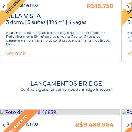
EXCLUSIVO
EX
Apartamento
R$18.750
A
BELA VISTA
S
3 dorm. | 3 suítes | 194m² | 4 vagas
3
Apartamento de alto padrão para locação no bairro Petrópolis, em
Ex
Porto Alegre, com 194 m² de área privativa, 3 suítes, 3 vagas de
al
garagem e ambientes amplos, sofisticados e totalmente mobiliados.
li
Loca...
Ver mais...
Ve
LANÇAMENTOS BRIDGE
Confira alguns lançamentos da Bridge Imóveis!
LANÇAMENTO
LA
Apartamento
R$9.488.964
A