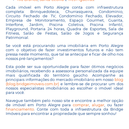
Cada imóvel em Porto Alegre conta com infraestrutura
completa: Brinquedoteca, Churrasqueira, Condomínio,
Circuito Fechado de TV, Condomínio Fechado, Elevador,
Empresa de Monitoramento, Espaço Gourmet, Guarita,
Interfone, Jardim, Piscina Coletiva, Piscina Infantil,
Playground, Portaria 24 horas, Quadra de Esportes, Sala de
Fitness, Salão de Festas, Salão de Jogos e Segurança
Patrimonial.
Se você está procurando uma imobiliária em Porto Alegre
com o objetivo de fazer investimentos futuros e não tem
pressa neste momento, que tal se antecipar e ficar de olho nos
nossos pré-lançamentos?
Esta pode ser sua oportunidade para fazer ótimos negócios
imobiliários, recebendo a assessoria personalizada da equipe
mais qualificada do território gaúcho. Acompanhe as
principais informações do mercado imobiliário em nosso
blog
(blog.bridgeimoveis.com.br)
e lembre-se de procurar um dos
nossos especialistas imobiliários ao escolher o imóvel ideal
para você.
Navegue também pelo nosso site e encontre a melhor opção
de imóvel em Porto Alegre para
comprar
,
alugar
, ou fazer
financiamento
. Conte com toda a infraestrutura da Bridge
Imóveis para encontrar a propriedade que sempre sonhou!