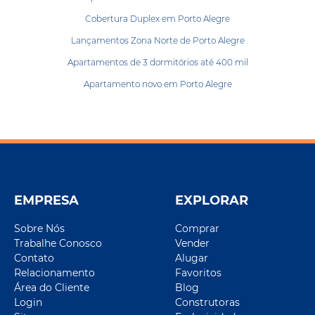
Cobertura Duplex em Porto Alegre
Lançamentos Zona Norte de Porto Alegre
Apartamentos de 3 dormitórios até 400 mil
Apartamento novo em Porto Alegre
EMPRESA
EXPLORAR
Sobre Nós
Comprar
Trabalhe Conosco
Vender
Contato
Alugar
Relacionamento
Favoritos
Área do Cliente
Blog
Login
Construtoras