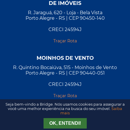
DE IMÓVEIS
R. Jaraguá, 620 - Loja - Bela Vista
Porto Alegre - RS | CEP 90450-140
CRECI 24594J
Traçar Rota
MOINHOS DE VENTO
R. Quintino Bocaiúva, 515 - Moinhos de Vento
Porto Alegre - RS | CEP 90440-051
CRECI 24594J
Traçar Rota
Seja bem-vindo a Bridge. Nós usamos cookies para assegurar a
você uma melhor experiência na busca do seu imóvel.
Saiba
mais
OK, ENTENDI!
2026 - Todos os direitos reservados. Desenvolvido por
A&D
.