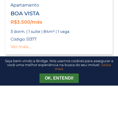
Apartamento
BOA VISTA
R$3.500/mês
3 dorm. | 1 suíte | 84m² | 1 vaga
Código: 51377
Ver mais...
Seja bem-vindo a Bridge. Nós usamos cookies para assegurar a
você uma melhor experiência na busca do seu imóvel.
Saiba
mais
Apartamento
BOA VISTA
Tirar Dúvida
Agendar Visita
OK, ENTENDI!
R$990.000
3 dorm. | 1 suíte | 101m² | 2 vagas
Código: 51344
Ver mais...