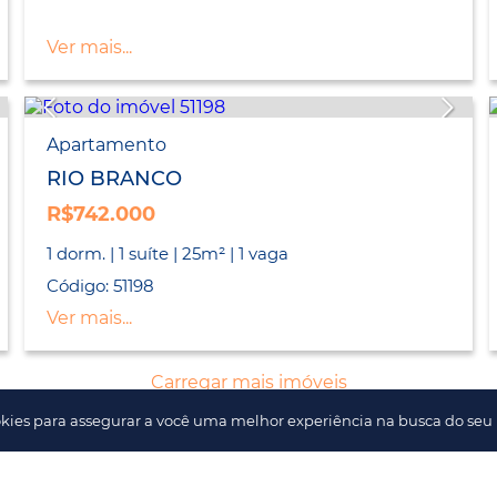
Ver mais...
Apartamento
RIO BRANCO
R$742.000
1 dorm. | 1 suíte | 25m² | 1 vaga
Código: 51198
Ver mais...
Carregar mais imóveis
kies para assegurar a você uma melhor experiência na busca do seu