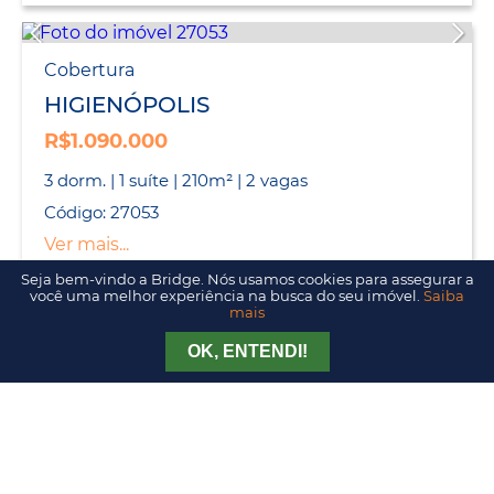
Cobertura
HIGIENÓPOLIS
R$1.090.000
3 dorm. | 1 suíte | 210m² | 2 vagas
Código: 27053
Ver mais...
Seja bem-vindo a Bridge. Nós usamos cookies para assegurar a
você uma melhor experiência na busca do seu imóvel.
Saiba
mais
Cobertura
Tirar Dúvida
Agendar Visita
OK, ENTENDI!
HIGIENÓPOLIS
R$2.200.000
3 dorm. | 1 suíte | 236m² | 3 vagas
Código: 1505