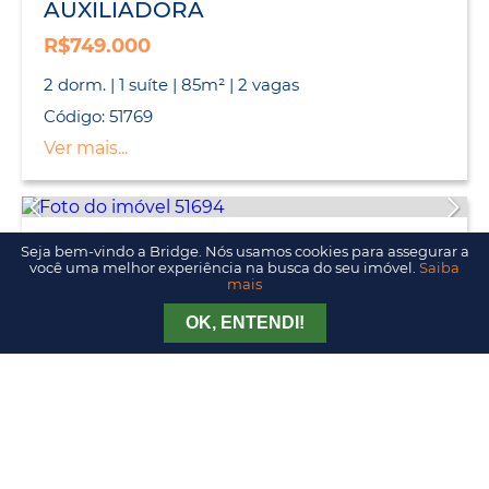
AUXILIADORA
R$749.000
2 dorm. | 1 suíte | 85m² | 2 vagas
Código: 51769
Ver mais...
Apartamento
Seja bem-vindo a Bridge. Nós usamos cookies para assegurar a
você uma melhor experiência na busca do seu imóvel.
Saiba
AUXILIADORA
mais
R$980.000
Tirar Dúvida
Agendar Visita
OK, ENTENDI!
2 dorm. | 1 suíte | 88m² | 2 vagas
Código: 51694
Ver mais...