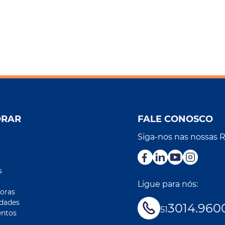
ORAR
FALE CONOSCO
Siga-nos nas nossas 
r
s
Ligue para nós:
oras
idades
3014.960
51
ntos