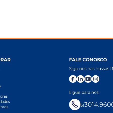
ORAR
FALE CONOSCO
Siga-nos nas nossas 
r
s
Ligue para nós:
oras
idades
3014.960
51
ntos