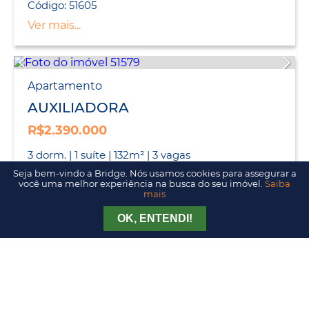
Código: 51605
Ver mais...
Apartamento
AUXILIADORA
R$2.390.000
3 dorm. | 1 suíte | 132m² | 3 vagas
Seja bem-vindo a Bridge. Nós usamos cookies para assegurar a
Código: 51579
você uma melhor experiência na busca do seu imóvel.
Saiba
Ver mais...
mais
Tirar Dúvida
Agendar Visita
OK, ENTENDI!
Carregar mais imóveis