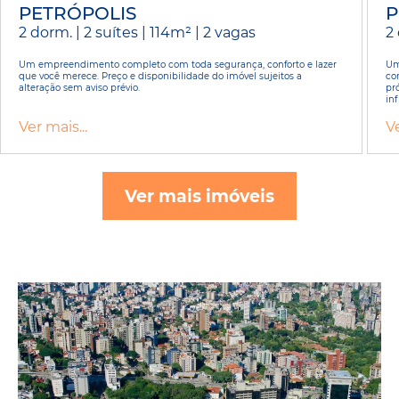
PETRÓPOLIS
P
2 dorm. | 2 suítes | 114m² | 2 vagas
2 
Um empreendimento completo com toda segurança, conforto e lazer
Um
que você merece. Preço e disponibilidade do imóvel sujeitos a
co
alteração sem aviso prévio.
pr
inf
Ver mais...
Ve
Ver mais imóveis