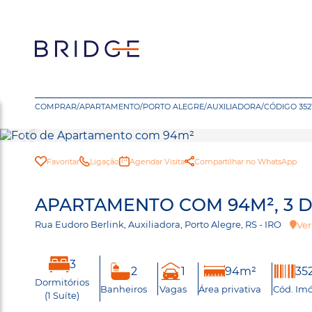
COMPRAR
/
APARTAMENTO
/
PORTO ALEGRE
/
AUXILIADORA
/
CÓDIGO 352
Favoritar
Ligação
Agendar Visita
Compartilhar no WhatsApp
APARTAMENTO COM 94M², 3 D
Rua Eudoro Berlink, Auxiliadora, Porto Alegre, RS - IRO
Ve
3
2
1
94m²
35
Dormitórios
Banheiros
Vagas
Área privativa
Cód. Imó
(1 Suíte)