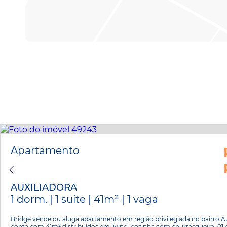
Apartamento
AUXILIADORA
1 dorm. | 1 suíte | 41m² | 1 vaga
Bridge vende ou aluga apartamento em região privilegiada no bairro Au
conta com 41m² distribuídos em living, cozinha com churrasqueira, 01 