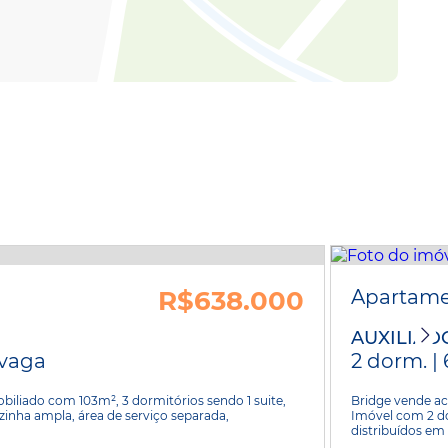
R$638.000
Apartam
AUXILIAD
1 vaga
2 dorm. | 
liado com 103m², 3 dormitórios sendo 1 suite,
Bridge vende a
ozinha ampla, área de serviço separada,
Imóvel com 2 dor
distribuídos em 