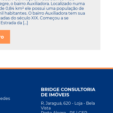
legre, o bairro Auxiliadora. Localizado numa
 de 0,84 km² ele possui uma população de
 habitantes. O bairro Auxiliadora tem sua
cadas do século XIX. Começou a se
Estrada da […]
ro
BRIDGE CONSULTORIA
DE IMÓVEIS
Redes
R. Jaraguá, 620 - Loja - Bela
Vista
Porto Alegre - RS | CEP