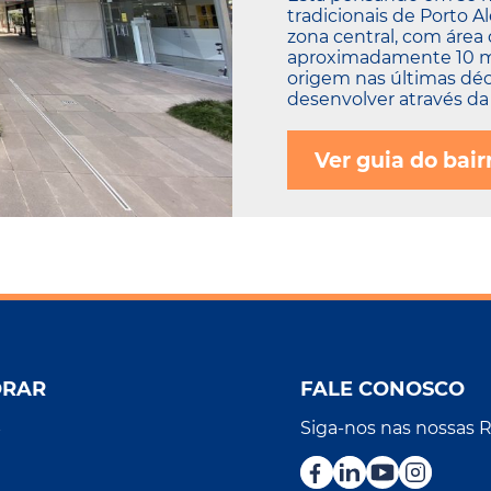
tradicionais de Porto A
zona central, com área
aproximadamente 10 mil
origem nas últimas dé
desenvolver através da 
Ver guia do bair
ORAR
FALE CONOSCO
Siga-nos nas nossas 
r