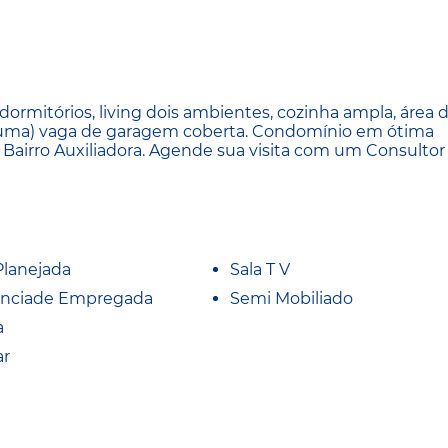
rmitórios, living dois ambientes, cozinha ampla, área 
1(uma) vaga de garagem coberta. Condomínio em ótima
do Bairro Auxiliadora. Agende sua visita com um Consultor
Planejada
Sala T V
nciade Empregada
Semi Mobiliado
a
ar