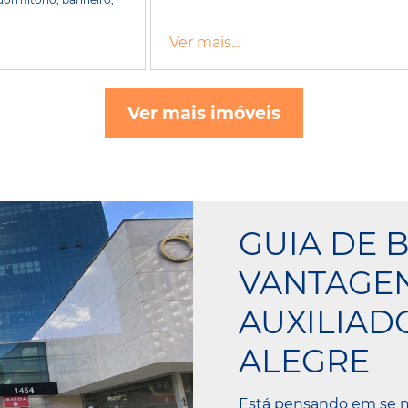
Ver mais...
Ver mais imóveis
GUIA DE B
VANTAGE
AUXILIAD
ALEGRE
Está pensando em se 