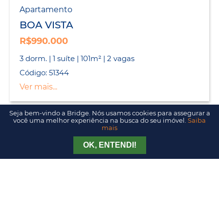
Apartamento
BOA VISTA
R$990.000
3 dorm. | 1 suíte | 101m² | 2 vagas
Código: 51344
Ver mais...
Seja bem-vindo a Bridge. Nós usamos cookies para assegurar a
você uma melhor experiência na busca do seu imóvel.
Saiba
mais
Apartamento
BOA VISTA
Tirar Dúvida
Agendar Visita
OK, ENTENDI!
R$1.090.000
3 dorm. | 1 suíte | 136m² | 1 vaga
Código: 51285
Ver mais...