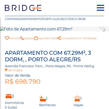
COMPRAR
/
APARTAMENTO
/
PORTO ALEGRE
/
/
CÓDIGO 39106
Favoritar
Ligação
Agendar Visita
Compartilhar no WhatsApp
APARTAMENTO COM 67.29M², 3
DORM, , PORTO ALEGRE/RS
Avenida Francisco Trein, , Porto Alegre, RS - Prime Wallig
Ver mapa
Valor de Venda
R$ 698.790
3
1
1
Dormitórios
Banheiros
Vagas
(1 Suíte)