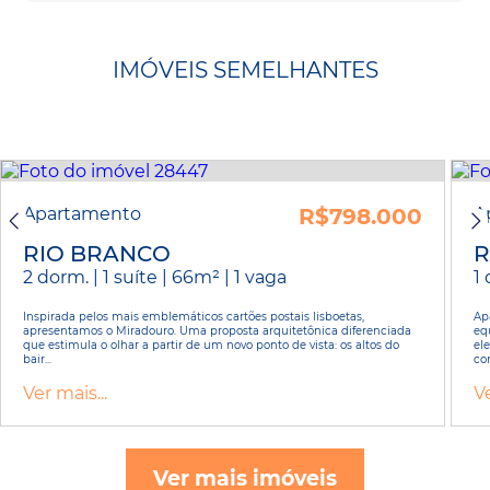
IMÓVEIS SEMELHANTES
Apartamento
R$798.000
A
RIO BRANCO
R
2 dorm. | 1 suíte | 66m² | 1 vaga
1 
Inspirada pelos mais emblemáticos cartões postais lisboetas,
Ap
apresentamos o Miradouro. Uma proposta arquitetônica diferenciada
eq
que estimula o olhar a partir de um novo ponto de vista: os altos do
el
bair...
con
Ver mais...
Ve
Ver mais imóveis