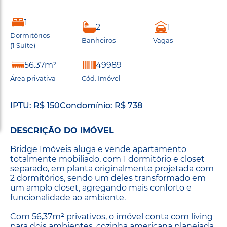
1
2
1
Dormitórios
Banheiros
Vagas
(1 Suíte)
56.37m²
49989
Área privativa
Cód. Imóvel
IPTU: R$ 150
Condomínio: R$ 738
DESCRIÇÃO DO IMÓVEL
Bridge Imóveis aluga e vende apartamento
totalmente mobiliado, com 1 dormitório e closet
separado, em planta originalmente projetada com
2 dormitórios, sendo um deles transformado em
um amplo closet, agregando mais conforto e
funcionalidade ao ambiente.
Com 56,37m² privativos, o imóvel conta com living
para dois ambientes, cozinha americana planejada