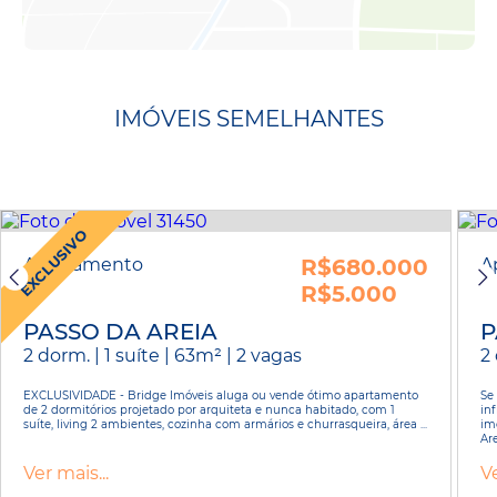
IMÓVEIS SEMELHANTES
EXCLUSIVO
Apartamento
R$680.000
A
R$5.000
PASSO DA AREIA
P
2 dorm. | 1 suíte | 63m² | 2 vagas
2 
EXCLUSIVIDADE - Bridge Imóveis aluga ou vende ótimo apartamento
Se
de 2 dormitórios projetado por arquiteta e nunca habitado, com 1
inf
suíte, living 2 ambientes, cozinha com armários e churrasqueira, área ...
im
Arei
Ver mais...
Ve