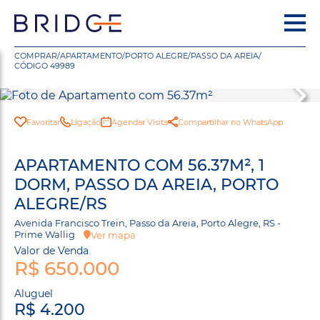
COMPRAR
/
APARTAMENTO
/
PORTO ALEGRE
/
PASSO DA AREIA
/
CÓDIGO 49989
Favoritar
Ligação
Agendar Visita
Compartilhar no WhatsApp
APARTAMENTO COM 56.37M², 1
DORM, PASSO DA AREIA, PORTO
ALEGRE/RS
Avenida Francisco Trein, Passo da Areia, Porto Alegre, RS -
Prime Wallig
Ver mapa
Valor de Venda
R$ 650.000
Aluguel
R$ 4.200