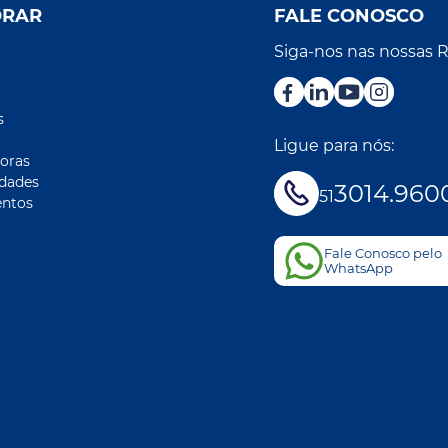
ORAR
FALE CONOSCO
Siga-nos nas nossas 
r
s
Ligue para nós:
oras
idades
3014.960
51
ntos
Fale Conosco pelo
WhatsApp