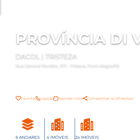
PROVÍNCIA DI 
DACOL | TRISTEZA
Rua General Rondon, 971 - Tristeza, Porto Alegre/RS
Favoritar
Ligação
Agendar Visita
Compartilhar no WhatsApp
6 ANDARES
4 IMÓVEIS
24 IMÓVEIS