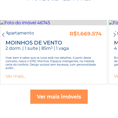
Apartamento
R$1.669.574
A
MOINHOS DE VENTO
M
2 dorm. | 1 suíte | 85m² | 1 vaga
4 
Viver bem é saber que os luxos está nos detalhes. A partir desse
Br
conceito, nasce o SYNC Moinhos. Espaços inteligentes, na medida
de
certa do conforto. Design autoral sem excessos, com personalidade
gab
autên...
Ver mais...
Ve
Ver mais imóveis