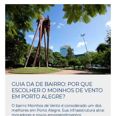
GUIA DA DE BAIRRO: POR QUE
ESCOLHER O MOINHOS DE VENTO
EM PORTO ALEGRE?
O bairro Moinhos de Vento é considerado um dos
melhores em Porto Alegre. Sua infraestrutura atrai
moradores e novos empreendimentos