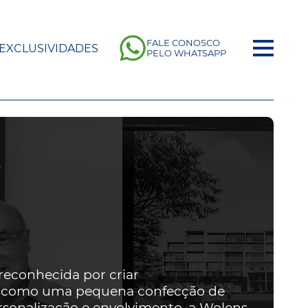
FALE CONOSCO
EXCLUSIVIDADES
PELO WHATSAPP
econhecida por criar
do como uma pequena confecção de
rsonalização e envolvimento, a Wolens