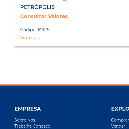
PETRÓPOLIS
Consultar Valores
Código: 14929
Ver mais...
EMPRESA
EXPL
Sobre Nós
Compra
Trabalhe Conosco
Vender