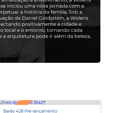
esa iniciou uma nova jornada com a
etuar a história da família. Sob a
ovação de Daniel Goldsztein, a Wolens
actando positivamente a cidade e
o local e o entorno, tornando cada
a arquitetura pode ir além da beleza,
Barão 428 Pré-lançamento