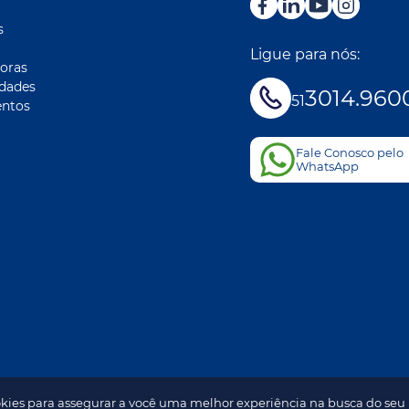
s
Ligue para nós:
oras
idades
3014.960
51
ntos
Fale Conosco pelo
WhatsApp
kies para assegurar a você uma melhor experiência na busca do seu