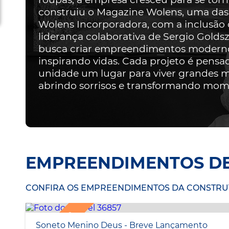
construiu o Magazine Wolens, uma das 
Wolens Incorporadora, com a inclusão d
liderança colaborativa de Sergio Goldsz
busca criar empreendimentos modernos
inspirando vidas. Cada projeto é pensa
unidade um lugar para viver grandes m
abrindo sorrisos e transformando mome
EMPREENDIMENTOS D
CONFIRA OS EMPREENDIMENTOS DA CONSTRUT
Soneto Menino Deus - Breve Lançamento