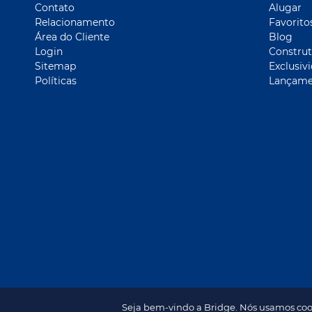
Contato
Alugar
Relacionamento
Favorito
Área do Cliente
Blog
Login
Construt
Sitemap
Exclusiv
Políticas
Lançame
Seja bem-vindo a Bridge. Nós usamos coo