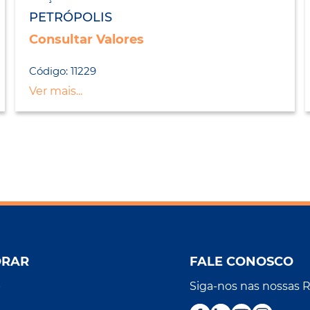
PETRÓPOLIS
Consultar Valores
Código: 11229
Ver mais...
ORAR
FALE CONOSCO
Siga-nos nas nossas 
r