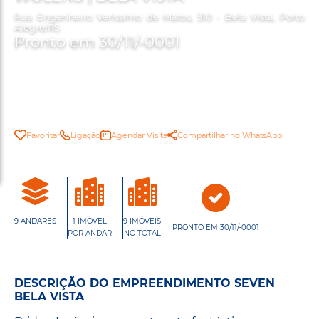
Rua Engenheiro Veríssimo de Matos, 310 - Bela Vista, Porto
Alegre/RS
Pronto em 30/11/-0001
Favoritar
Ligação
Agendar Visita
Compartilhar no WhatsApp
9 ANDARES
1 IMÓVEL
9 IMÓVEIS
PRONTO EM 30/11/-0001
POR ANDAR
NO TOTAL
DESCRIÇÃO DO EMPREENDIMENTO SEVEN
BELA VISTA