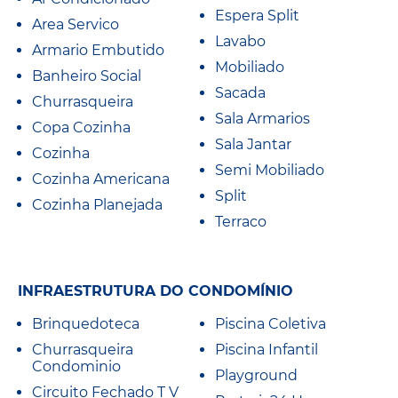
Espera Split
Area Servico
Lavabo
Armario Embutido
Mobiliado
Banheiro Social
Sacada
Churrasqueira
Sala Armarios
Copa Cozinha
Sala Jantar
Cozinha
Semi Mobiliado
Cozinha Americana
Split
Cozinha Planejada
Terraco
INFRAESTRUTURA DO CONDOMÍNIO
Brinquedoteca
Piscina Coletiva
Churrasqueira
Piscina Infantil
Condominio
Playground
Circuito Fechado T V