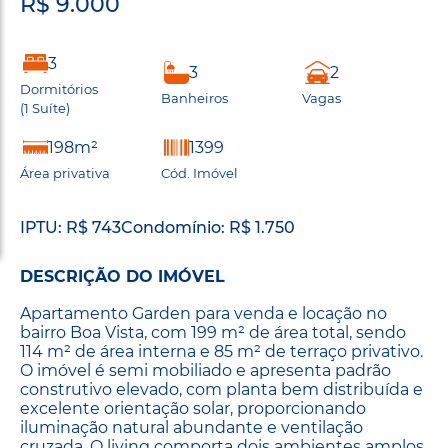
R$ 9.000
3
3
2
Dormitórios
Banheiros
Vagas
(1 Suíte)
198m²
1399
Área privativa
Cód. Imóvel
IPTU: R$ 743
Condomínio: R$ 1.750
DESCRIÇÃO DO IMÓVEL
Apartamento Garden para venda e locação no
bairro Boa Vista, com 199 m² de área total, sendo
114 m² de área interna e 85 m² de terraço privativo.
O imóvel é semi mobiliado e apresenta padrão
construtivo elevado, com planta bem distribuída e
excelente orientação solar, proporcionando
iluminação natural abundante e ventilação
cruzada. O living comporta dois ambientes amplos