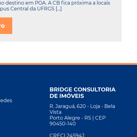
mo destino em POA. A CB fica próxima a locais
us Central da UFRGS […]
ro
BRIDGE CONSULTORIA
DE IMÓVEIS
Redes
R. Jaraguá, 620 - Loja - Bela
Vista
Porto Alegre - RS | CEP
90450-140
CRECI 24594J