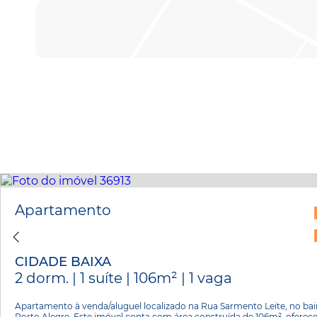
Apartamento
CIDADE BAIXA
2 dorm. | 1 suíte | 106m² | 1 vaga
Apartamento à venda/aluguel localizado na Rua Sarmento Leite, no bai
Porto Alegre. Este imóvel conta com área construída de 106m², oferece