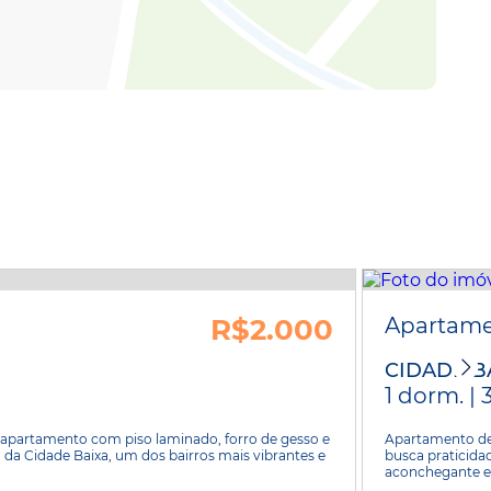
R$2.000
Apartam
CIDADE B
1 dorm. | 
e apartamento com piso laminado, forro de gesso e
Apartamento de 
o da Cidade Baixa, um dos bairros mais vibrantes e
busca praticida
aconchegante e 