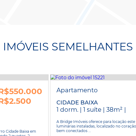
IMÓVEIS SEMELHANTES
R$550.000
Apartamento
R$2.500
CIDADE BAIXA
1 dorm. | 1 suíte | 38m² |
A Bridge Imóveis oferece para locação est
luminárias instaladas, localizado no coraçã
bem conectados ...
rro Cidade Baixa em
ndo 2 quartos, 2