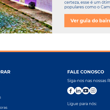
certeza, esse é um óti
populares como o Camp
Ver guia do bair
ORAR
FALE CONOSCO
Siga-nos nas nossas 
r
s
Ligue para nós:
oras