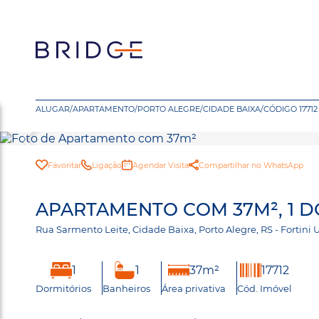
ALUGAR
/
APARTAMENTO
/
PORTO ALEGRE
/
CIDADE BAIXA
/
CÓDIGO 17712
Favoritar
Ligação
Agendar Visita
Compartilhar no WhatsApp
APARTAMENTO COM 37M², 1 D
Rua Sarmento Leite, Cidade Baixa, Porto Alegre, RS - Fortini
1
1
37m²
17712
Dormitórios
Banheiros
Área privativa
Cód. Imóvel