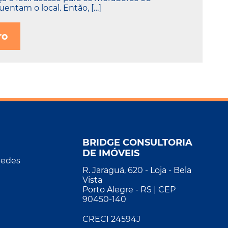
entam o local. Então, […]
ro
BRIDGE CONSULTORIA
DE IMÓVEIS
Redes
R. Jaraguá, 620 - Loja - Bela
Vista
Porto Alegre - RS | CEP
90450-140
CRECI 24594J