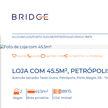
ALUGAR
/
LOJA
/
PORTO ALEGRE
/
PETRÓPOLIS
/
CÓDIGO 18975
Favoritar
Ligação
Agendar Visita
Compartilhar no WhatsApp
LOJA COM 45.5M², PETRÓPOLI
Avenida Senador Tarso Dutra, Petrópolis, Porto Alegre, RS
2
45.5m²
18975
Vagas
Área privativa
Cód. Imóvel