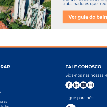
trabalhadores que frequ
Ver guia do bair
ORAR
FALE CONOSCO
Siga-nos nas nossas 
r
s
Ligue para nós:
oras
idades