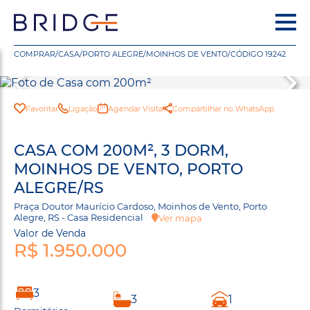
COMPRAR
/
CASA
/
PORTO ALEGRE
/
MOINHOS DE VENTO
/
CÓDIGO 19242
Favoritar
Ligação
Agendar Visita
Compartilhar no WhatsApp
CASA COM 200M², 3 DORM,
MOINHOS DE VENTO, PORTO
ALEGRE/RS
Praça Doutor Maurício Cardoso, Moinhos de Vento, Porto
Alegre, RS - Casa Residencial
Ver mapa
Valor de Venda
R$ 1.950.000
3
3
1