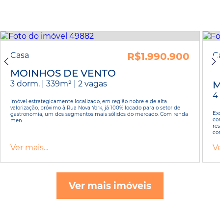
Casa
R$1.990.900
C
MOINHOS DE VENTO
3 dorm. | 339m² | 2 vagas
M
4 
Imóvel estrategicamente localizado, em região nobre e de alta
valorização, próximo à Rua Nova York, já 100% locado para o setor de
Ex
gastronomia, um dos segmentos mais sólidos do mercado. Com renda
com
men...
re
com
Ver mais...
Ve
Ver mais imóveis