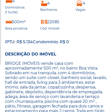
4
4
4
Dormitórios
Banheiros
Vagas
(1 Suíte)
500m²
22085
Área privativa
Cód. Imóvel
IPTU: R$ 5.134
Condomínio: R$ 0
DESCRIÇÃO DO IMÓVEL
BRIDGE IMÓVEIS vende casa com
aproximadamente 500 m², no bairro Boa Vista.
Sobrado em rua tranquila, com 4 dormitórios,
sendo um suite com closet, banheiro social, lavado,
hall de entrada, living para 3 ambientes, estar
íntimo, sala da jantar, copa/cozinha, despensa,
gabinete, depósito, dependência de empregada,
adega, área de serviço com lavanderia e terraço
com churrasqueira, piscina com quase 20 m² ,
pátio, fitness, garagem fechada para dois carros e
estacionamento para mais 2 carros. Toda em tijolo