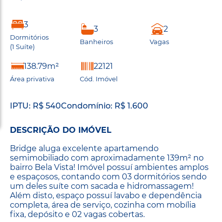
3
3
2
Dormitórios
Banheiros
Vagas
(1 Suíte)
138.79m²
22121
Área privativa
Cód. Imóvel
IPTU: R$ 540
Condomínio: R$ 1.600
DESCRIÇÃO DO IMÓVEL
Bridge aluga excelente apartamendo
semimobiliado com aproximadamente 139m² no
bairro Bela Vista! Imóvel possuí ambientes amplos
e espaçosos, contando com 03 dormitórios sendo
um deles suíte com sacada e hidromassagem!
Além disto, espaço possuí lavabo e dependência
completa, área de serviço, cozinha com mobília
fixa, depósito e 02 vagas cobertas.