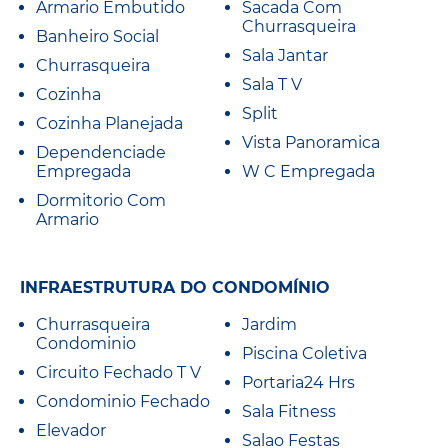
Armario Embutido
Sacada Com
Churrasqueira
Banheiro Social
Sala Jantar
Churrasqueira
Sala T V
Cozinha
Split
Cozinha Planejada
Vista Panoramica
Dependenciade
Empregada
W C Empregada
Dormitorio Com
Armario
INFRAESTRUTURA DO CONDOMÍNIO
Churrasqueira
Jardim
Condominio
Piscina Coletiva
Circuito Fechado T V
Portaria24 Hrs
Condominio Fechado
Sala Fitness
Elevador
Salao Festas