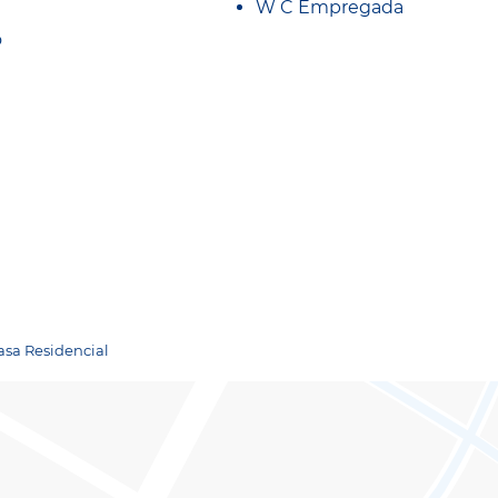
W C Empregada
o
asa Residencial