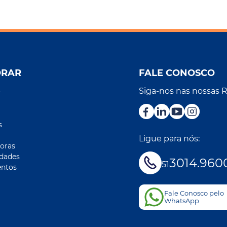
ORAR
FALE CONOSCO
Siga-nos nas nossas 
r
s
Ligue para nós:
oras
idades
3014.960
51
ntos
Fale Conosco pelo
WhatsApp