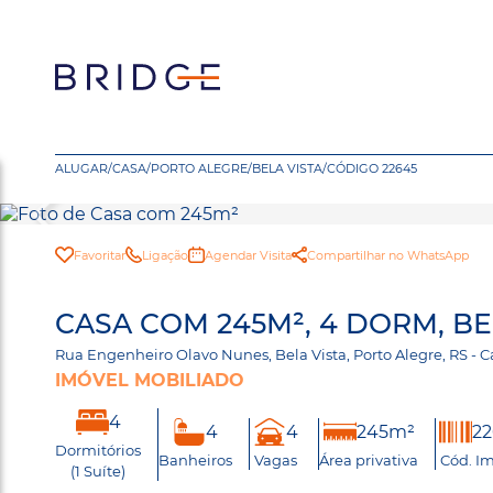
ALUGAR
/
CASA
/
PORTO ALEGRE
/
BELA VISTA
/
CÓDIGO 22645
Favoritar
Ligação
Agendar Visita
Compartilhar no WhatsApp
CASA COM 245M², 4 DORM, BE
Rua Engenheiro Olavo Nunes, Bela Vista, Porto Alegre, RS -
IMÓVEL MOBILIADO
4
4
4
245m²
2
Dormitórios
Banheiros
Vagas
Área privativa
Cód. I
(1 Suíte)