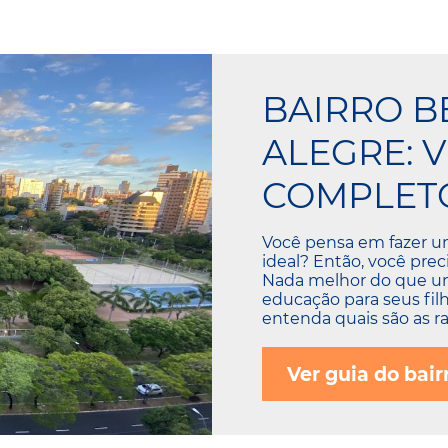
BAIRRO B
ALEGRE: 
COMPLETO
Você pensa em fazer u
ideal? Então, você preci
Nada melhor do que um 
educação para seus fil
entenda quais são as r
Ver guia do bair