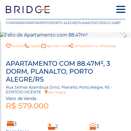
COMPRAR
/
APARTAMENTO
/
PORTO ALEGRE
/
PLANALTO
/
CÓDIGO 24287
Favoritar
Ligação
Agendar Visita
Compartilhar no WhatsApp
APARTAMENTO COM 88.47M², 3
DORM, PLANALTO, PORTO
ALEGRE/RS
Rua Jalmar Azambuja Diniz, Planalto, Porto Alegre, RS -
EDIFÍCIO VICENTE
Ver mapa
Valor de Venda
R$ 579.000
3
2
2