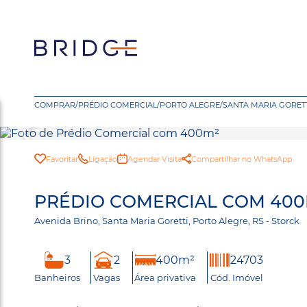
COMPRAR
/
PRÉDIO COMERCIAL
/
PORTO ALEGRE
/
SANTA MARIA GORET
Favoritar
Ligação
Agendar Visita
Compartilhar no WhatsApp
PRÉDIO COMERCIAL COM 400M
Avenida Brino, Santa Maria Goretti, Porto Alegre, RS - Storc
3
2
400m²
24703
Banheiros
Vagas
Área privativa
Cód. Imóvel