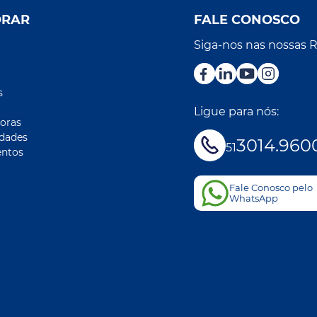
ORAR
FALE CONOSCO
Siga-nos nas nossas 
r
s
Ligue para nós:
oras
idades
3014.960
51
ntos
Fale Conosco pelo
WhatsApp