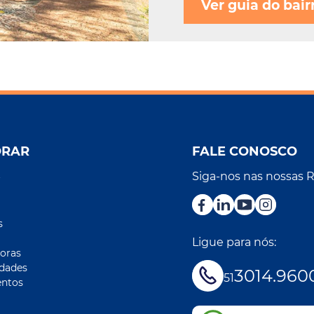
Ver guia do bair
ORAR
FALE CONOSCO
Siga-nos nas nossas 
r
s
Ligue para nós:
oras
idades
3014.960
51
ntos