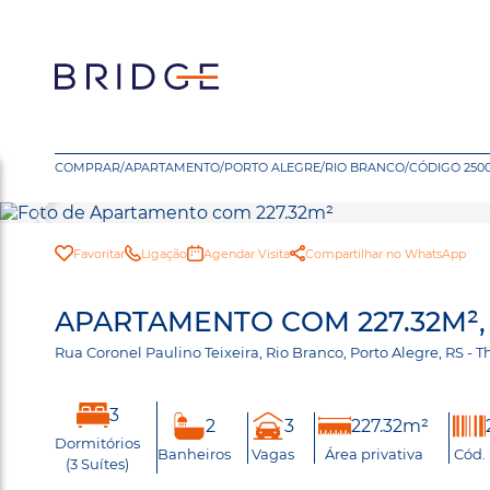
COMPRAR
/
APARTAMENTO
/
PORTO ALEGRE
/
RIO BRANCO
/
CÓDIGO 250
Favoritar
Ligação
Agendar Visita
Compartilhar no WhatsApp
APARTAMENTO COM 227.32M²,
Rua Coronel Paulino Teixeira, Rio Branco, Porto Alegre, RS -
3
2
3
227.32m²
Dormitórios
Banheiros
Vagas
Área privativa
Cód.
(3 Suítes)