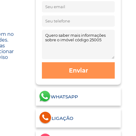
gem no
des.
as
cionar
viso
Enviar
WHATSAPP
LIGAÇÃO