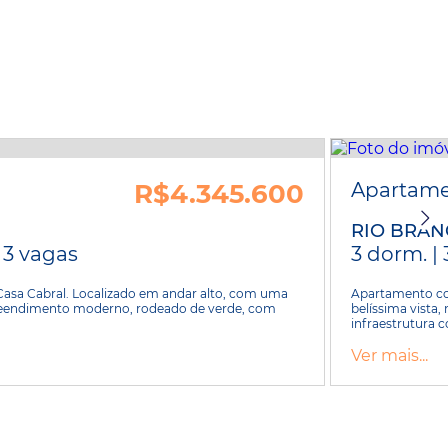
R$4.345.600
Apartam
RIO BRA
| 3 vagas
3 dorm. | 
Casa Cabral. Localizado em andar alto, com uma
Apartamento com
mpreendimento moderno, rodeado de verde, com
belíssima vista
infraestrutura c
Ver mais...