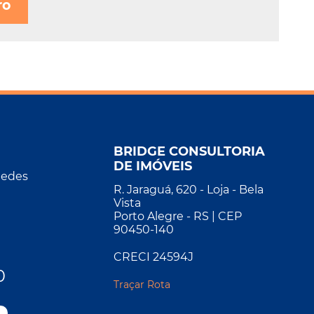
ro
BRIDGE CONSULTORIA
DE IMÓVEIS
Redes
R. Jaraguá, 620 - Loja - Bela
Vista
Porto Alegre - RS | CEP
90450-140
CRECI 24594J
0
Traçar Rota