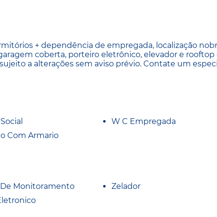
itórios + dependência de empregada, localização nob
garagem coberta, porteiro eletrônico, elevador e roofto
 sujeito a alterações sem aviso prévio. Contate um especi
Social
W C Empregada
io Com Armario
 De Monitoramento
Zelador
Eletronico