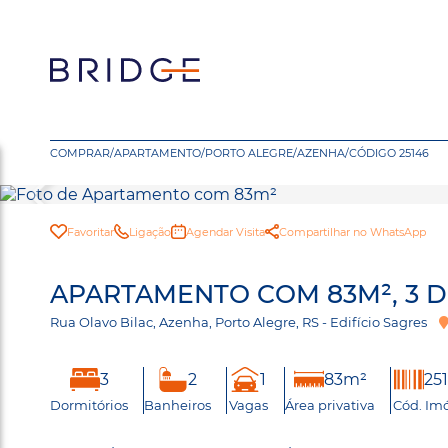
COMPRAR
/
APARTAMENTO
/
PORTO ALEGRE
/
AZENHA
/
CÓDIGO 25146
Favoritar
Ligação
Agendar Visita
Compartilhar no WhatsApp
APARTAMENTO COM 83M², 3 D
Rua Olavo Bilac, Azenha, Porto Alegre, RS - Edifício Sagres
3
2
1
83m²
25
Dormitórios
Banheiros
Vagas
Área privativa
Cód. Im