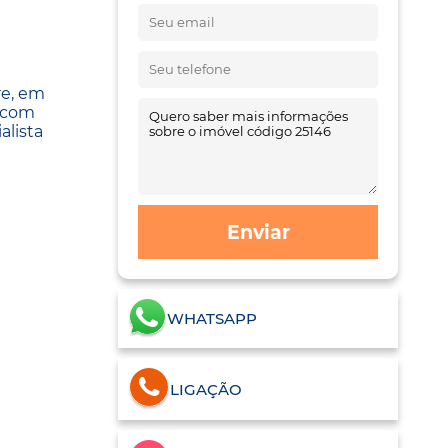
re, em
p com
alista
Enviar
WHATSAPP
LIGAÇÃO