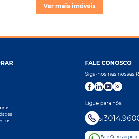
Ver mais imóveis
ORAR
FALE CONOSCO
Siga-nos nas nossas 
r
s
Ligue para nós:
oras
idades
3014.960
51
ntos
Fale Conosco pelo