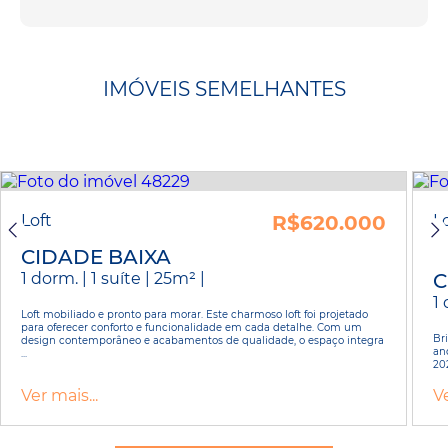
IMÓVEIS SEMELHANTES
Loft
R$620.000
L
CIDADE BAIXA
1 dorm. | 1 suíte | 25m² |
C
1 
Loft mobiliado e pronto para morar. Este charmoso loft foi projetado
para oferecer conforto e funcionalidade em cada detalhe. Com um
Bri
design contemporâneo e acabamentos de qualidade, o espaço integra
an
...
20
Ver mais...
Ve