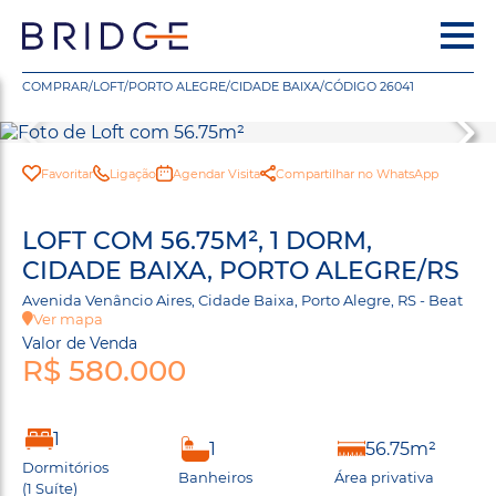
COMPRAR
/
LOFT
/
PORTO ALEGRE
/
CIDADE BAIXA
/
CÓDIGO 26041
Favoritar
Ligação
Agendar Visita
Compartilhar no WhatsApp
LOFT COM 56.75M², 1 DORM,
CIDADE BAIXA, PORTO ALEGRE/RS
Avenida Venâncio Aires, Cidade Baixa, Porto Alegre, RS - Beat
Ver mapa
Valor de Venda
R$ 580.000
1
1
56.75m²
Dormitórios
Banheiros
Área privativa
(1 Suíte)