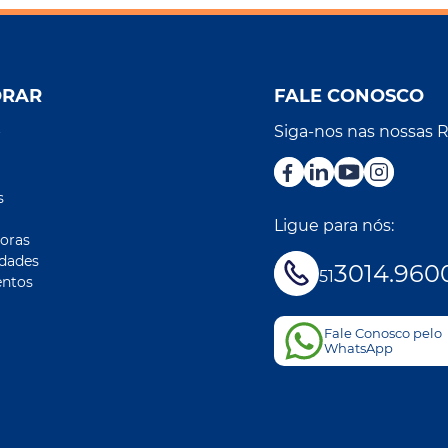
ORAR
FALE CONOSCO
Siga-nos nas nossas 
r
s
Ligue para nós:
oras
idades
3014.960
51
ntos
Fale Conosco pelo
WhatsApp