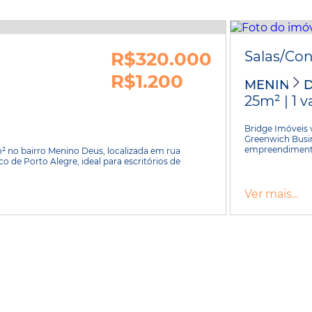
R$320.000
Salas/Co
R$1.200
MENINO 
25m² | 1 
Bridge Imóveis 
Greenwich Busin
empreendimento
² no bairro Menino Deus, localizada em rua
co de Porto Alegre, ideal para escritórios de
Ver mais...