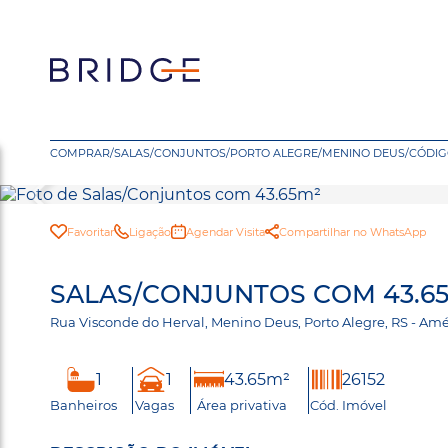
COMPRAR
/
SALAS/CONJUNTOS
/
PORTO ALEGRE
/
MENINO DEUS
/
CÓDIG
Favoritar
Ligação
Agendar Visita
Compartilhar no WhatsApp
SALAS/CONJUNTOS COM 43.65
Rua Visconde do Herval, Menino Deus, Porto Alegre, RS - A
1
1
43.65m²
26152
Banheiros
Vagas
Área privativa
Cód. Imóvel