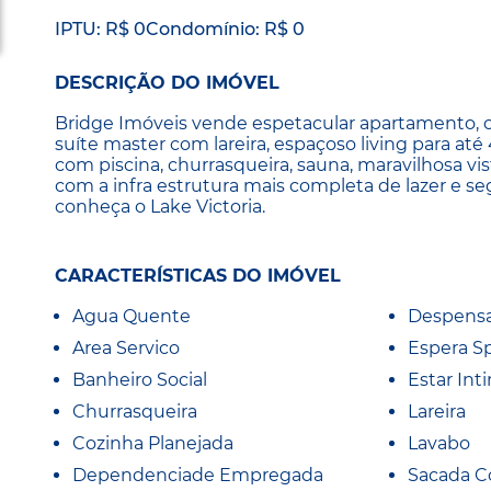
IPTU: R$ 0
Condomínio: R$ 0
DESCRIÇÃO DO IMÓVEL
Bridge Imóveis vende espetacular apartamento, c
suíte master com lareira, espaçoso living para at
com piscina, churrasqueira, sauna, maravilhosa vis
com a infra estrutura mais completa de lazer e s
conheça o Lake Victoria.
CARACTERÍSTICAS DO IMÓVEL
Agua Quente
Despens
Area Servico
Espera Sp
Banheiro Social
Estar Int
Churrasqueira
Lareira
Cozinha Planejada
Lavabo
Dependenciade Empregada
Sacada C