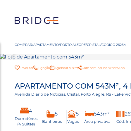
COMPRAR
/
APARTAMENTO
/
PORTO ALEGRE
/
CRISTAL
/
CÓDIGO 26264
Favoritar
Ligação
Agendar Visita
Compartilhar no WhatsApp
APARTAMENTO COM 543M², 4 
Avenida Diário de Notícias, Cristal, Porto Alegre, RS - Lake V
4
5
5
543m²
26
Dormitórios
Banheiros
Vagas
Área privativa
Cód. Im
(4 Suítes)