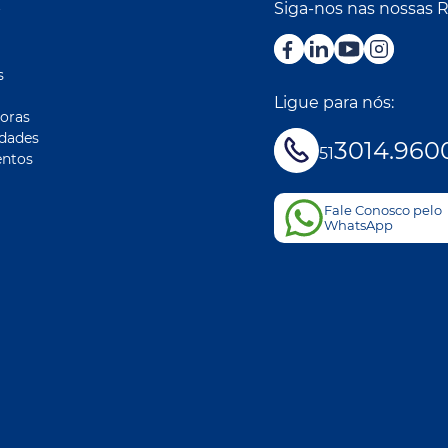
Siga-nos nas nossas 
r
s
Ligue para nós:
oras
idades
3014.960
51
ntos
Fale Conosco pelo
WhatsApp