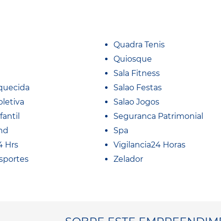
Quadra Tenis
Quiosque
Sala Fitness
Aquecida
Salao Festas
oletiva
Salao Jogos
fantil
Seguranca Patrimonial
nd
Spa
4 Hrs
Vigilancia24 Horas
sportes
Zelador