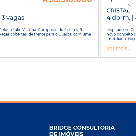
CRISTAL
| 3 vagas
4 dorm. | 
olden Lake Victória. Composto de 4 suítes, 5
Inspirado no Go
vagas cobertas, de frente para o Guaíba, com uma
novo conceito d
imobiliário. Hoje
Ver mais...
BRIDGE CONSULTORIA
DE IMÓVEIS