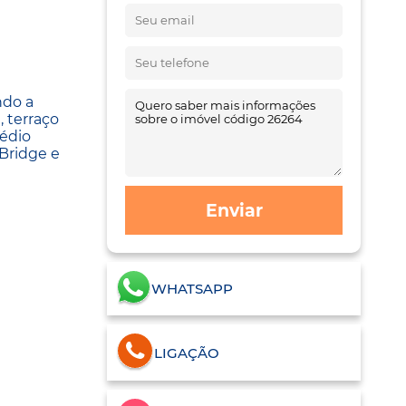
ndo a
, terraço
rédio
 Bridge e
Enviar
WHATSAPP
LIGAÇÃO