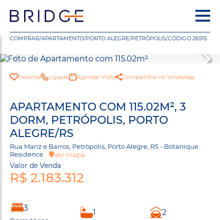
COMPRAR
/
APARTAMENTO
/
PORTO ALEGRE
/
PETRÓPOLIS
/
CÓDIGO 26515
Favoritar
Ligação
Agendar Visita
Compartilhar no WhatsApp
APARTAMENTO COM 115.02M², 3
DORM, PETRÓPOLIS, PORTO
ALEGRE/RS
Rua Mariz e Barros, Petrópolis, Porto Alegre, RS - Botanique
Residence
Ver mapa
Valor de Venda
R$ 2.183.312
3
1
2