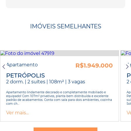
IMÓVEIS SEMELHANTES
Apartamento
R$1.949.000
A
PETRÓPOLIS
P
2 dorm. | 2 suítes | 108m² | 3 vagas
2 
Apartamento lindamente decorado e completamente mobiliado e
Ap
equipado! Com 107m² privativos, planta bem distribuída e excelente
Pet
padrão de acabamentos. Conta com sala para dois ambientes, cozinha
su
com ch...
Sol
Ver mais...
Ve