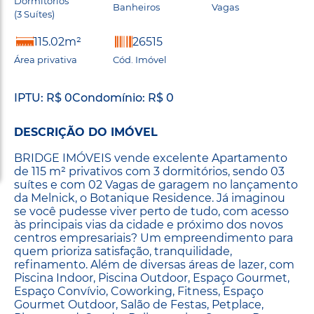
Dormitórios
Banheiros
Vagas
(3 Suítes)
115.02m²
26515
Área privativa
Cód. Imóvel
IPTU: R$ 0
Condomínio: R$ 0
DESCRIÇÃO DO IMÓVEL
BRIDGE IMÓVEIS vende excelente Apartamento
de 115 m² privativos com 3 dormitórios, sendo 03
suítes e com 02 Vagas de garagem no lançamento
da Melnick, o Botanique Residence. Já imaginou
se você pudesse viver perto de tudo, com acesso
às principais vias da cidade e próximo dos novos
centros empresariais? Um empreendimento para
quem prioriza satisfação, tranquilidade,
refinamento. Além de diversas áreas de lazer, com
Piscina Indoor, Piscina Outdoor, Espaço Gourmet,
Espaço Convívio, Coworking, Fitness, Espaço
Gourmet Outdoor, Salão de Festas, Petplace,