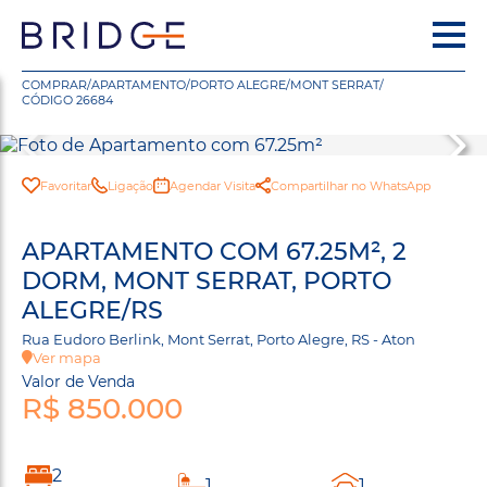
COMPRAR
/
APARTAMENTO
/
PORTO ALEGRE
/
MONT SERRAT
/
CÓDIGO 26684
Favoritar
Ligação
Agendar Visita
Compartilhar no WhatsApp
APARTAMENTO COM 67.25M², 2
DORM, MONT SERRAT, PORTO
ALEGRE/RS
Rua Eudoro Berlink, Mont Serrat, Porto Alegre, RS - Aton
Ver mapa
Valor de Venda
R$ 850.000
2
1
1