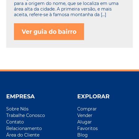
para a origem do nome, que se localiza em uma
área alta da cidade. A primeira versão, e mais
aceita, refere-se à famosa montanha da […]
Ver guia do bairro
EMPRESA
EXPLORAR
Sobre Nós
Comprar
Trabalhe Conosco
Vender
Contato
Alugar
Relacionamento
Favoritos
Área do Cliente
Blog