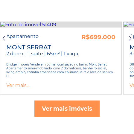
Apartamento
R$699.000
A
MONT SERRAT
M
2 dorm. | 1 suíte | 65m² | 1 vaga
3 
Bridge Imóveis Vende em ótima localização no bairro Mont Serrat.
BR
Apartamento semi-mobiliado, com 2 dormitórios, banheiro social,
do
living amplo, cozinha americana com churrasqueira e área de serviço.
po
U...
soc
Ver mais...
Ve
Ver mais imóveis