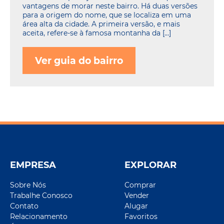
vantagens de morar neste bairro. Há duas versões
para a origem do nome, que se localiza em uma
área alta da cidade. A primeira versão, e mais
aceita, refere-se à famosa montanha da […]
Ver guia do bairro
EMPRESA
EXPLORAR
Sobre Nós
Comprar
Trabalhe Conosco
Vender
Contato
Alugar
Relacionamento
Favoritos