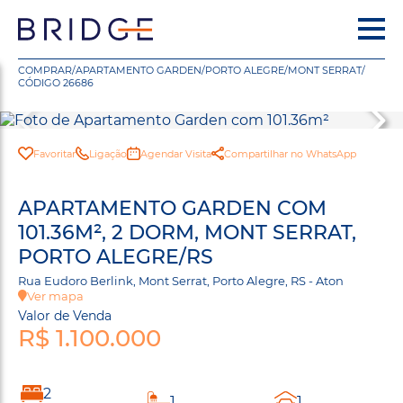
COMPRAR
/
APARTAMENTO GARDEN
/
PORTO ALEGRE
/
MONT SERRAT
/
CÓDIGO 26686
Favoritar
Ligação
Agendar Visita
Compartilhar no WhatsApp
APARTAMENTO GARDEN COM
101.36M², 2 DORM, MONT SERRAT,
PORTO ALEGRE/RS
Rua Eudoro Berlink, Mont Serrat, Porto Alegre, RS - Aton
Ver mapa
Valor de Venda
R$ 1.100.000
2
1
1