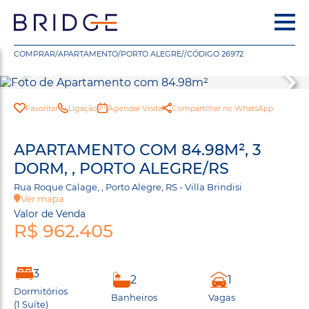
COMPRAR
/
APARTAMENTO
/
PORTO ALEGRE
/
/
CÓDIGO 26972
Favoritar
Ligação
Agendar Visita
Compartilhar no WhatsApp
APARTAMENTO COM 84.98M², 3
DORM, , PORTO ALEGRE/RS
Rua Roque Calage, , Porto Alegre, RS - Villa Brindisi
Ver mapa
Valor de Venda
R$ 962.405
3
2
1
Dormitórios
Banheiros
Vagas
(1 Suíte)