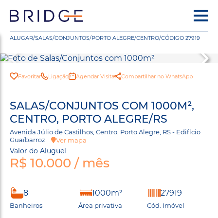
ALUGAR
/
SALAS/CONJUNTOS
/
PORTO ALEGRE
/
CENTRO
/
CÓDIGO 27919
Favoritar
Ligação
Agendar Visita
Compartilhar no WhatsApp
SALAS/CONJUNTOS COM 1000M²,
CENTRO, PORTO ALEGRE/RS
Avenida Júlio de Castilhos, Centro, Porto Alegre, RS - Edifício
Guaíbarroz
Ver mapa
Valor do Aluguel
R$ 10.000 / mês
8
1000m²
27919
Banheiros
Área privativa
Cód. Imóvel