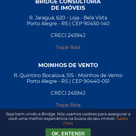
BRIDGE CONSULTORIA
DE IMÓVEIS
R. Jaraguá, 620 - Loja - Bela Vista
Porto Alegre - RS | CEP 90450-140
CRECI 24594J
Traçar Rota
MOINHOS DE VENTO
R. Quintino Bocaiúva, 515 - Moinhos de Vento
Porto Alegre - RS | CEP 90440-051
CRECI 24594J
Traçar Rota
Seja bem-vindo a Bridge. Nós usamos cookies para assegurar a
você uma melhor experiência na busca do seu imóvel.
Saiba
mais
Tirar Dúvida
Agendar Visita
OK, ENTENDI!