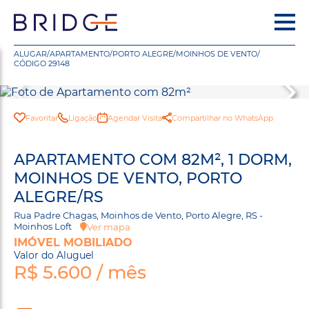
ALUGAR
/
APARTAMENTO
/
PORTO ALEGRE
/
MOINHOS DE VENTO
/
CÓDIGO 29148
Favoritar
Ligação
Agendar Visita
Compartilhar no WhatsApp
APARTAMENTO COM 82M², 1 DORM,
MOINHOS DE VENTO, PORTO
ALEGRE/RS
Rua Padre Chagas, Moinhos de Vento, Porto Alegre, RS -
Moinhos Loft
Ver mapa
IMÓVEL MOBILIADO
Valor do Aluguel
R$ 5.600 / mês