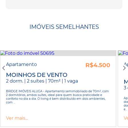
IMÓVEIS SEMELHANTES
Apartamento
R$4.500
A
MOINHOS DE VENTO
2 dorm. | 2 suítes | 70m² | 1 vaga
M
3 
BRIDGE IMÓVEIS ALUGA - Apartamento semimobiliado de 70m², com
2 dormitórios, ambos suítes, ideal para quem busca praticidade e
Ap
conforto no dia a dia. O living é bem distribuído em dois ambientes,
do
com ...
do
e...
Ver mais...
Ve