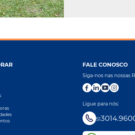
ORAR
FALE CONOSCO
Siga-nos nas nossas 
r
s
Ligue para nós:
oras
idades
3014.960
51
ntos