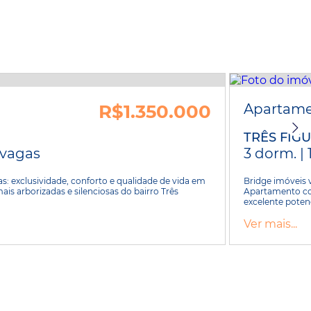
R$1.350.000
Apartam
TRÊS FIG
2 vagas
3 dorm. | 
s: exclusividade, conforto e qualidade de vida em
Bridge imóveis
is arborizadas e silenciosas do bairro Três
Apartamento com
excelente potenc
Ver mais...