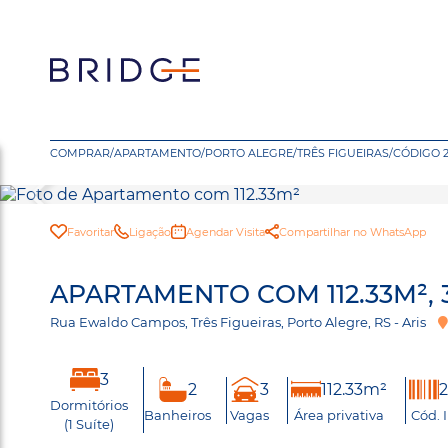
COMPRAR
/
APARTAMENTO
/
PORTO ALEGRE
/
TRÊS FIGUEIRAS
/
CÓDIGO 
Favoritar
Ligação
Agendar Visita
Compartilhar no WhatsApp
APARTAMENTO COM 112.33M², 
Rua Ewaldo Campos, Três Figueiras, Porto Alegre, RS - Aris
3
2
3
112.33m²
Dormitórios
Banheiros
Vagas
Área privativa
Cód. 
(1 Suíte)