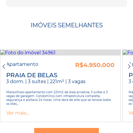
IMÓVEIS SEMELHANTES
Apartamento
R$4.950.000
A
PRAIA DE BELAS
P
3 dorm. | 3 suítes | 221m² | 3 vagas
3 
Maravilhoso apartamento com 221m2 de área privativa, 3 suítes e 3
Ma
vagas de garagem. Condomínio com infraestrutura completa,
va
segurança e portaria 24 horas. Uma obra de arte que se renova todos
se
os dias,...
os 
Ver mais...
Ve