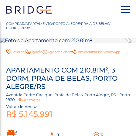
COMPRAR
/
APARTAMENTO
/
PORTO ALEGRE
/
PRAIA DE BELAS
/
CÓDIGO 30585
Favoritar
Ligação
Agendar Visita
Compartilhar no WhatsApp
APARTAMENTO COM 210.81M², 3
DORM, PRAIA DE BELAS, PORTO
ALEGRE/RS
Avenida Padre Cacique, Praia de Belas, Porto Alegre, RS - Porto
1820
Ver mapa
Valor de Venda
R$ 5.145.991
3
1
3