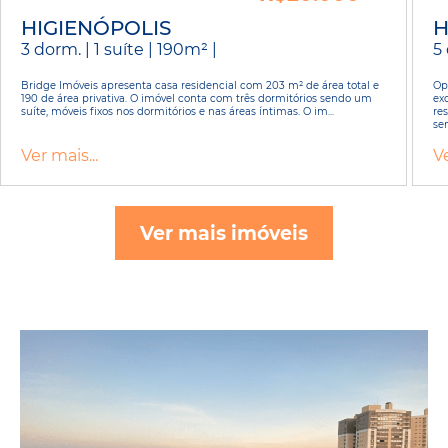
HIGIENÓPOLIS
H
3 dorm. | 1 suíte | 190m² |
5 
Bridge Imóveis apresenta casa residencial com 203 m² de área total e
Op
190 de área privativa. O imóvel conta com três dormitórios sendo um
ex
suíte, móveis fixos nos dormitórios e nas áreas íntimas. O im...
re
sen
Ver mais...
Ve
Ver mais imóveis