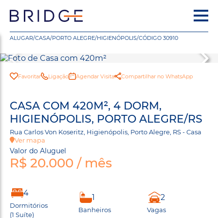
ALUGAR
/
CASA
/
PORTO ALEGRE
/
HIGIENÓPOLIS
/
CÓDIGO 30910
Favoritar
Ligação
Agendar Visita
Compartilhar no WhatsApp
CASA COM 420M², 4 DORM,
HIGIENÓPOLIS, PORTO ALEGRE/RS
Rua Carlos Von Koseritz, Higienópolis, Porto Alegre, RS - Casa
Ver mapa
Valor do Aluguel
R$ 20.000 / mês
4
1
2
Dormitórios
Banheiros
Vagas
(1 Suíte)