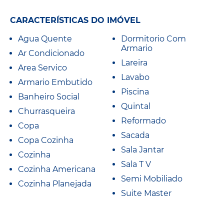
CARACTERÍSTICAS DO IMÓVEL
Agua Quente
Dormitorio Com
Armario
Ar Condicionado
Lareira
Area Servico
Lavabo
Armario Embutido
Piscina
Banheiro Social
Quintal
Churrasqueira
Reformado
Copa
Sacada
Copa Cozinha
Sala Jantar
Cozinha
Sala T V
Cozinha Americana
Semi Mobiliado
Cozinha Planejada
Suite Master