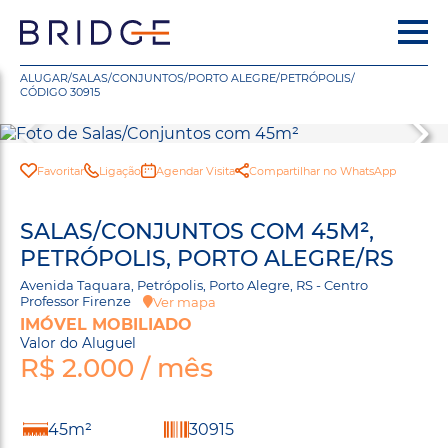
ALUGAR
/
SALAS/CONJUNTOS
/
PORTO ALEGRE
/
PETRÓPOLIS
/
CÓDIGO 30915
Favoritar
Ligação
Agendar Visita
Compartilhar no WhatsApp
SALAS/CONJUNTOS COM 45M²,
PETRÓPOLIS, PORTO ALEGRE/RS
Avenida Taquara, Petrópolis, Porto Alegre, RS - Centro
Professor Firenze
Ver mapa
IMÓVEL MOBILIADO
Valor do Aluguel
R$ 2.000 / mês
45m²
30915