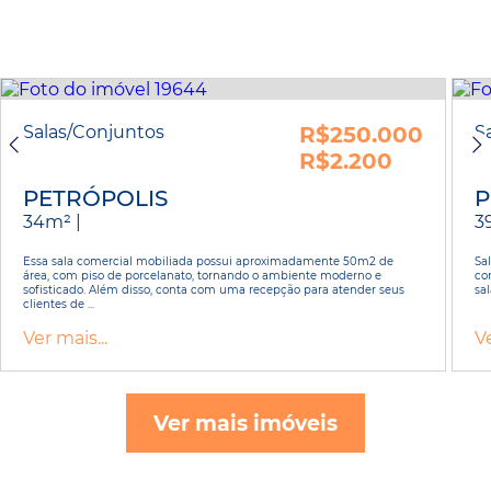
Salas/Conjuntos
R$250.000
S
R$2.200
PETRÓPOLIS
P
34m² |
3
Essa sala comercial mobiliada possui aproximadamente 50m2 de
Sa
área, com piso de porcelanato, tornando o ambiente moderno e
co
sofisticado. Além disso, conta com uma recepção para atender seus
sal
clientes de ...
Ver mais...
Ve
Ver mais imóveis