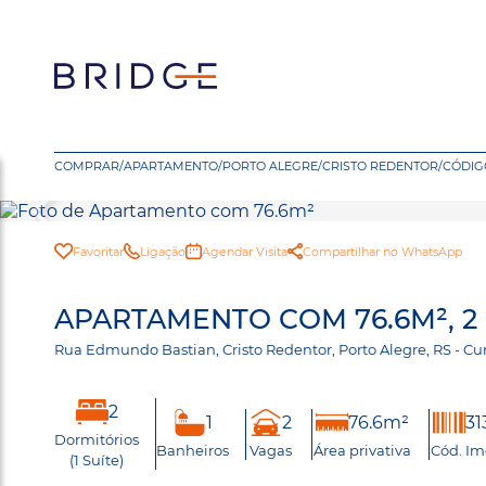
COMPRAR
/
APARTAMENTO
/
PORTO ALEGRE
/
CRISTO REDENTOR
/
CÓDIGO
Favoritar
Ligação
Agendar Visita
Compartilhar no WhatsApp
APARTAMENTO COM 76.6M², 2
Rua Edmundo Bastian, Cristo Redentor, Porto Alegre, RS -
2
1
2
76.6m²
31
Dormitórios
Banheiros
Vagas
Área privativa
Cód. Im
(1 Suíte)