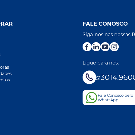
ORAR
FALE CONOSCO
Siga-nos nas nossas 
r
s
Ligue para nós:
oras
idades
3014.960
51
ntos
Fale Conosco pelo
WhatsApp