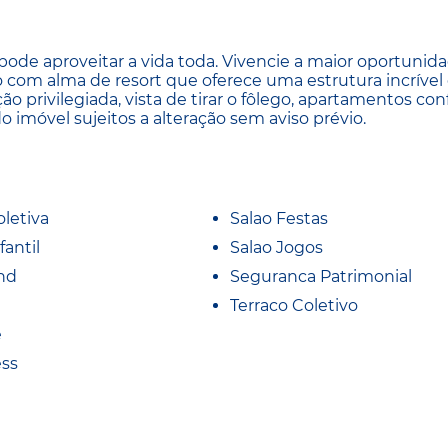
pode aproveitar a vida toda. Vivencie a maior oportunid
 com alma de resort que oferece uma estrutura incríve
ção privilegiada, vista de tirar o fôlego, apartamentos con
do imóvel sujeitos a alteração sem aviso prévio.
oletiva
Salao Festas
fantil
Salao Jogos
nd
Seguranca Patrimonial
Terraco Coletivo
e
ess