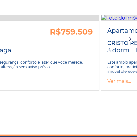
R$759.509
Apartam
CRISTO R
 vaga
3 dorm. | 
urança, conforto e lazer que você merece.
Este amplo apar
 alteração sem aviso prévio.
conforto, prati
imóvel oferece e
Ver mais...