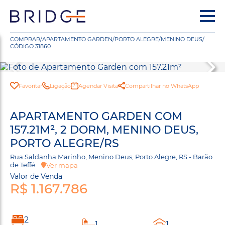
COMPRAR
/
APARTAMENTO GARDEN
/
PORTO ALEGRE
/
MENINO DEUS
/
CÓDIGO 31860
Favoritar
Ligação
Agendar Visita
Compartilhar no WhatsApp
APARTAMENTO GARDEN COM
157.21M², 2 DORM, MENINO DEUS,
PORTO ALEGRE/RS
Rua Saldanha Marinho, Menino Deus, Porto Alegre, RS - Barão
de Teffé
Ver mapa
Valor de Venda
R$ 1.167.786
2
1
1