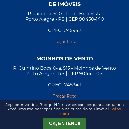
DE IMÓVEIS
R. Jaraguá, 620 - Loja - Bela Vista
Porto Alegre - RS | CEP 90450-140
CRECI 24594J
Traçar Rota
MOINHOS DE VENTO
R. Quintino Bocaiúva, 515 - Moinhos de Vento
Porto Alegre - RS | CEP 90440-051
CRECI 24594J
Traçar Rota
Seja bem-vindo a Bridge. Nós usamos cookies para assegurar a
você uma melhor experiência na busca do seu imóvel.
Saiba
mais
Tirar Dúvida
Agendar Visita
OK, ENTENDI!
2026 - Todos os direitos reservados. Desenvolvido por
A&D
.