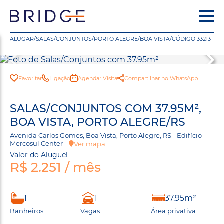
ALUGAR
/
SALAS/CONJUNTOS
/
PORTO ALEGRE
/
BOA VISTA
/
CÓDIGO 33213
Favoritar
Ligação
Agendar Visita
Compartilhar no WhatsApp
SALAS/CONJUNTOS COM 37.95M²,
BOA VISTA, PORTO ALEGRE/RS
Avenida Carlos Gomes, Boa Vista, Porto Alegre, RS - Edifício
Mercosul Center
Ver mapa
Valor do Aluguel
R$ 2.251 / mês
1
1
37.95m²
Banheiros
Vagas
Área privativa