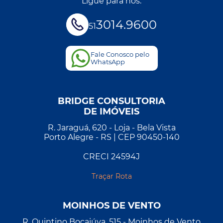
Ligue para nós:
3014.9600
51
Fale Conosco pelo
WhatsApp
BRIDGE CONSULTORIA
DE IMÓVEIS
R. Jaraguá, 620 - Loja - Bela Vista
Porto Alegre - RS | CEP 90450-140
CRECI 24594J
Traçar Rota
MOINHOS DE VENTO
R. Quintino Bocaiúva, 515 - Moinhos de Vento