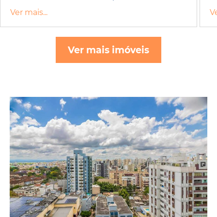
Ver mais...
Ve
Ver mais imóveis