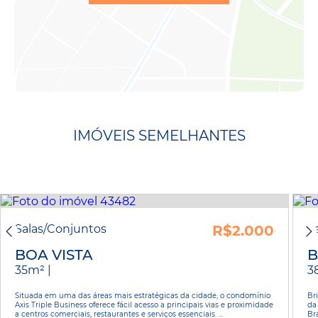
IMÓVEIS SEMELHANTES
Salas/Conjuntos
R$2.000
S
BOA VISTA
B
35m² |
3
Situada em uma das áreas mais estratégicas da cidade, o condomínio
Br
Axis Triple Business oferece fácil acesso a principais vias e proximidade
da
a centros comerciais, restaurantes e serviços essenciais. ...
Br