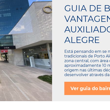
GUIA DE B
VANTAGE
AUXILIAD
ALEGRE
Está pensando em se 
tradicionais de Porto A
zona central, com área
aproximadamente 10 mil
origem nas últimas dé
desenvolver através da 
Ver guia do bair