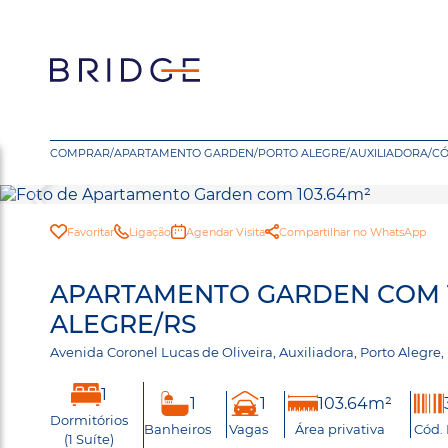
COMPRAR
/
APARTAMENTO GARDEN
/
PORTO ALEGRE
/
AUXILIADORA
/
CÓ
Favoritar
Ligação
Agendar Visita
Compartilhar no WhatsApp
APARTAMENTO GARDEN COM 10
ALEGRE/RS
Avenida Coronel Lucas de Oliveira, Auxiliadora, Porto Alegre
1
1
1
103.64m²
Dormitórios
Banheiros
Vagas
Área privativa
Cód.
(1 Suíte)