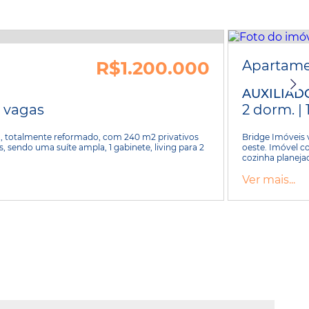
R$1.200.000
Apartame
AUXILIAD
2 vagas
2 dorm. | 
, totalmente reformado, com 240 m2 privativos
Bridge Imóveis 
, sendo uma suíte ampla, 1 gabinete, living para 2
oeste. Imóvel co
cozinha planejad
Ver mais...