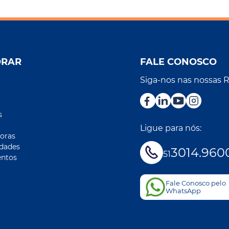
ORAR
FALE CONOSCO
Siga-nos nas nossas 
r
s
Ligue para nós:
oras
idades
3014.960
51
ntos
Fale Conosco pelo
WhatsApp