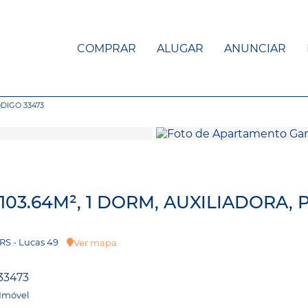
COMPRAR
ALUGAR
ANUNCIAR
DIGO 33473
3.64M², 1 DORM, AUXILIADORA, 
, RS - Lucas 49
Ver mapa
33473
 Imóvel